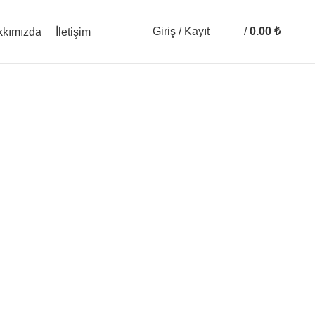
Giriş / Kayıt
/
0.00
₺
kkımızda
İletişim