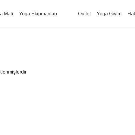
a Matı
Yoga Ekipmanları
Outlet
Yoga Giyim
Ha
etlenmişlerdir